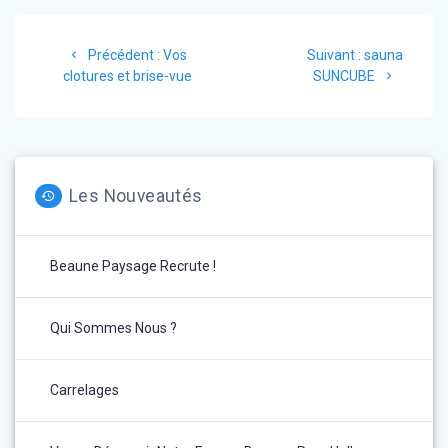
Navigation
Article
Article
Précédent :
Vos
Suivant :
sauna
de
précédent
suivant
clotures et brise-vue
SUNCUBE
:
:
l’article
Les Nouveautés
Beaune Paysage Recrute !
Qui Sommes Nous ?
Carrelages