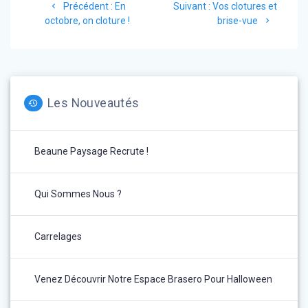
Article
Article
Précédent :
En
Suivant :
Vos clotures et
de
précédent
suivant
octobre, on cloture !
brise-vue
:
:
l’article
Les Nouveautés
Beaune Paysage Recrute !
Qui Sommes Nous ?
Carrelages
Venez Découvrir Notre Espace Brasero Pour Halloween